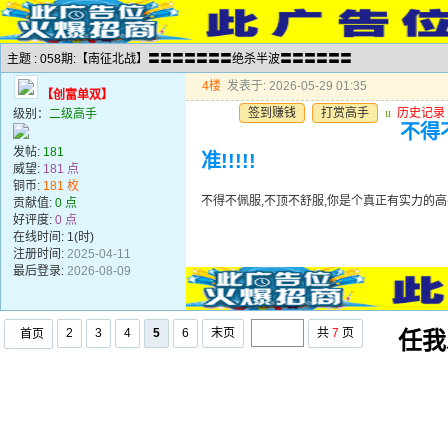
主题 : 058期:【南征北战】〓〓〓〓〓〓〓绝杀半波〓〓〓〓〓〓
4楼
发表于: 2026-05-29 01:35
【创富单双】
签到赚钱
打赏高手
u
历史记录
级别：
二级高手
不得
发帖:
181
准!!!!!
威望:
181 点
铜币:
181 枚
不得不佩服,不顶不舒服,你是个真正有实力的高手,
贡献值:
0 点
好评度:
0 点
在线时间: 1(时)
注册时间:
2025-04-11
最后登录:
2026-08-09
2
3
4
5
6
末页
共
7
页
首页
任我