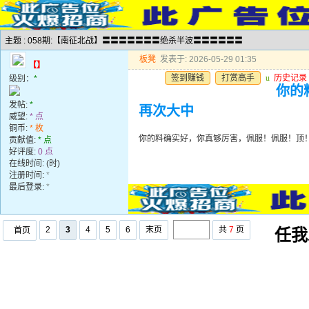
主题 : 058期:【南征北战】〓〓〓〓〓〓〓绝杀半波〓〓〓〓〓〓
板凳
发表于: 2026-05-29 01:35
【】
签到赚钱
打赏高手
u
历史记录
级别：
*
你的
发帖:
*
再次大中
威望:
* 点
铜币:
* 枚
你的料确实好，你真够厉害，佩服！佩服！顶
贡献值:
* 点
好评度:
0 点
在线时间: (时)
注册时间:
*
最后登录:
*
2
3
4
5
6
末页
共
7
页
首页
任我