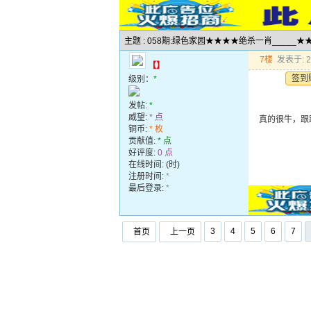
主题 : 058期:绿色家园★★★★绝杀一肖_____
7楼
发表于: 20
【】
签到
级别：
*
发帖:
*
威望:
* 点
真的很牛，跟
铜币:
* 枚
贡献值:
* 点
好评度:
0 点
在线时间: (时)
注册时间:
*
最后登录:
*
3
4
5
6
7
首页
上一页