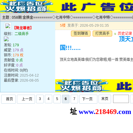
主题 : 058期:金换金=========◇七肖中特◇=========◇七肖中特◇========
5楼
发表于: 2026-05-29 01:35
【降龙尊者】
签到赚钱
打赏高手
u
历史记录
级别：
二级高手
顶天
发帖:
179
国!!!.....
威望:
179 点
铜币:
179 枚
顶天立地真英雄!我们为您歌唱;唱一首:赞英雄主义歌遍
贡献值:
0 点
好评度:
0 点
在线时间: 0(时)
注册时间:
2025-04-12
最后登录:
2026-08-05
3
4
5
6
7
末页
首页
上一页
下一页
址
www.
2
18469
.com