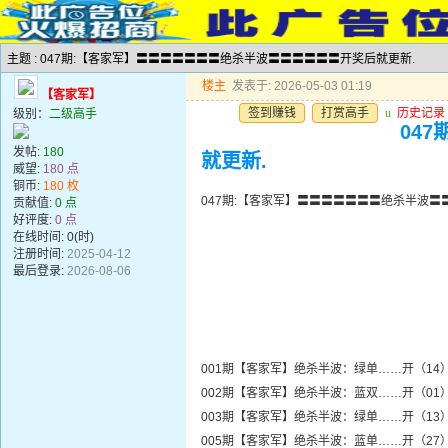
主题 : 047期:【客家军】〓〓〓〓〓〓〓绝杀半波〓〓〓〓〓〓开奖后就更新.
楼主
发表于: 2026-05-03 01:19
【客家军】
签到赚钱
打赏高手
u
历史记录
级别：
二级高手
04
发帖:
180
就更新.
威望:
180 点
铜币:
180 枚
047期:【客家军】〓〓〓〓〓〓〓绝杀半波〓
贡献值:
0 点
好评度:
0 点
在线时间: 0(时)
注册时间:
2025-04-12
最后登录:
2026-08-06
001期【客家军】绝杀半波：绿单……开（14
002期【客家军】绝杀半波：蓝双……开（01
003期【客家军】绝杀半波：绿单……开（13
005期【客家军】绝杀半波：蓝单……开（27