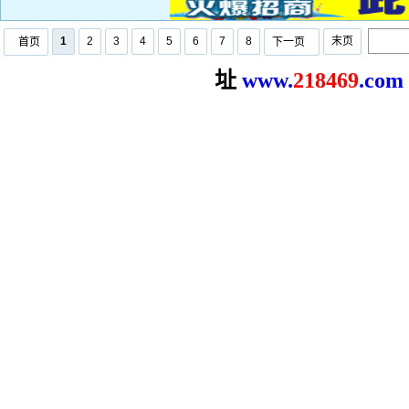
1
2
3
4
5
6
7
8
末页
首页
下一页
址
www.
2
18469
.com