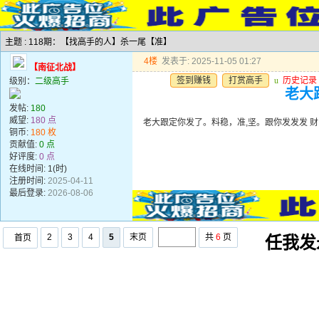
主题 : 118期：【找高手的人】杀一尾【准】
4楼
发表于: 2025-11-05 01:27
【南征北战】
签到赚钱
打赏高手
u
历史记录
级别：
二级高手
老大
发帖:
180
威望:
180 点
老大跟定你发了。料稳，准,坚。跟你发发发 财
铜币:
180 枚
贡献值:
0 点
好评度:
0 点
在线时间: 1(时)
注册时间:
2025-04-11
最后登录:
2026-08-06
2
3
4
5
末页
共
6
页
首页
任我发