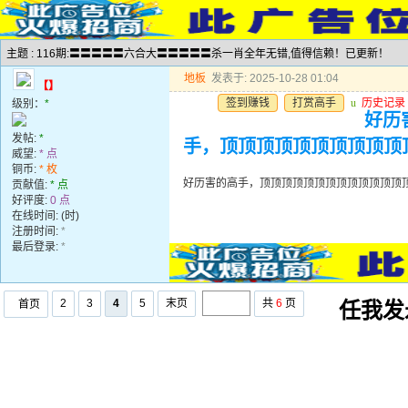
主题 : 116期:〓〓〓〓〓六合大〓〓〓〓〓杀一肖全年无错,值得信赖！已更新！
地板
发表于: 2025-10-28 01:04
【】
签到赚钱
打赏高手
u
历史记录
级别：
*
好历
发帖:
*
手，顶顶顶顶顶顶顶顶顶顶
威望:
* 点
铜币:
* 枚
好历害的高手，顶顶顶顶顶顶顶顶顶顶顶顶顶
贡献值:
* 点
好评度:
0 点
在线时间: (时)
注册时间:
*
最后登录:
*
2
3
4
5
末页
共
6
页
首页
任我发