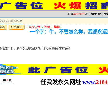
阅读
4786891
次 |
返回列表
|
关
25-10-25 00:49
赚钱
打赏高手
u
历史记录
u
回复
u
编辑
u
一个字：牛，不管怎么样，我都永远
不管怎么样，我都永远跟定你的，你是我最崇拜的高手！
共
6
页
任我发永久网址
www.
2
184