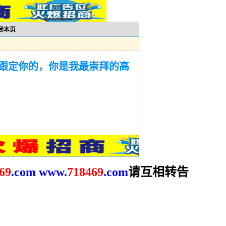
闭本页
跟定你的，你是我最崇拜的高
请互相转告
69
.com
www.
718469
.com