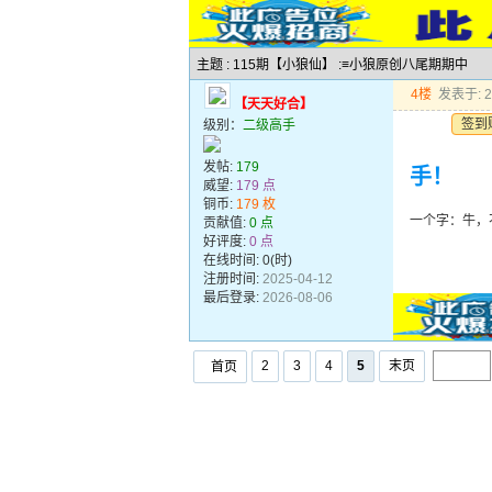
主题 : 115期【小狼仙】 :≡小狼原创八尾期期中
4楼
发表于: 20
【天天好合】
签到
级别：
二级高手
发帖:
179
手！
威望:
179 点
铜币:
179 枚
一个字：牛，
贡献值:
0 点
好评度:
0 点
在线时间: 0(时)
注册时间:
2025-04-12
最后登录:
2026-08-06
2
3
4
5
末页
首页