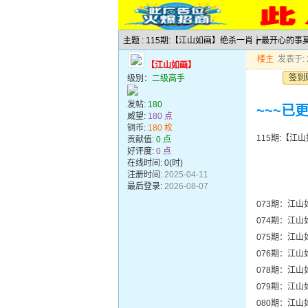
主题 : 115期:【江山如画】绝杀一肖┢最开心的事
楼主
发表于: 2
【江山如画】
签到
级别：
二级高手
发帖:
180
~~~已更
威望:
180 点
铜币:
180 枚
115期:【江
贡献值:
0 点
好评度:
0 点
在线时间: 0(时)
注册时间:
2025-04-11
最后登录:
2026-08-07
073期：江山
074期：江山
075期：江山
076期：江山
078期：江山
079期：江山
080期：江山