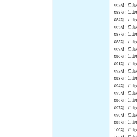
082期：江山
083期：江山
084期：江山
085期：江山
087期：江山
088期：江山
089期：江山
090期：江山
091期：江山
092期：江山
093期：江山
094期：江山
095期：江山
096期：江山
097期：江山
098期：江山
099期：江山
100期：江山