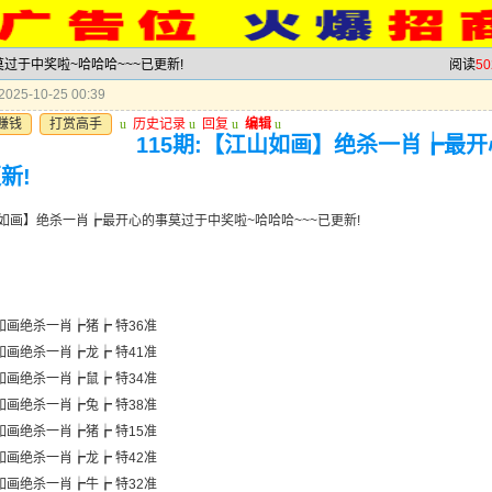
莫过于中奖啦~哈哈哈~~~已更新!
阅读
50
025-10-25 00:39
赚钱
打赏高手
u
历史记录
u
回复
u
编辑
u
115期:【江山如画】绝杀一肖┢最
新!
山如画】绝杀一肖┢最开心的事莫过于中奖啦~哈哈哈~~~已更新!
如画绝杀一肖┢猪┢ 特36准
如画绝杀一肖┢龙┢ 特41准
如画绝杀一肖┢鼠┢ 特34准
如画绝杀一肖┢兔┢ 特38准
如画绝杀一肖┢猪┢ 特15准
如画绝杀一肖┢龙┢ 特42准
如画绝杀一肖┢牛┢ 特32准