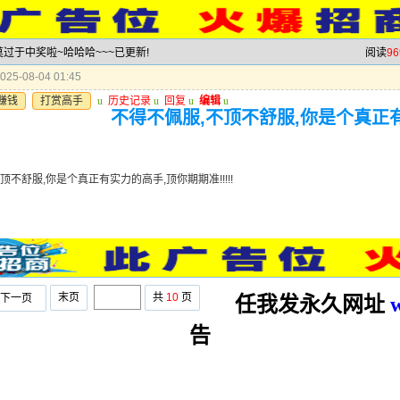
莫过于中奖啦~哈哈哈~~~已更新!
阅读
96
25-08-04 01:45
赚钱
打赏高手
u
历史记录
u
回复
u
编辑
u
不得不佩服,不顶不舒服,你是个真正
顶不舒服,你是个真正有实力的高手,顶你期期准!!!!!
末页
共
10
页
下一页
任我发永久网址
告