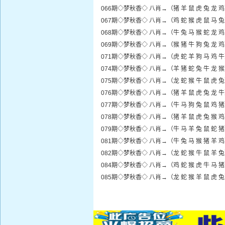
066期◇梦秋香◇ 八肖→（猪 羊 鼠 虎 兔 龙 
067期◇梦秋香◇ 八肖→（鸡 蛇 猴 虎 鼠 马 
068期◇梦秋香◇ 八肖→（牛 兔 马 猴 蛇 龙 
069期◇梦秋香◇ 八肖→（猴 猪 牛 狗 兔 龙 
071期◇梦秋香◇ 八肖→（虎 蛇 羊 狗 马 鸡 
074期◇梦秋香◇ 八肖→（羊 猪 蛇 兔 牛 龙 
075期◇梦秋香◇ 八肖→（龙 蛇 猴 牛 鼠 虎 
076期◇梦秋香◇ 八肖→（猪 羊 鼠 虎 兔 龙 
077期◇梦秋香◇ 八肖→（牛 马 狗 兔 鼠 鸡 
078期◇梦秋香◇ 八肖→（猪 羊 鼠 虎 兔 猴 
079期◇梦秋香◇ 八肖→（牛 马 羊 兔 鼠 蛇 
081期◇梦秋香◇ 八肖→（牛 兔 马 猴 猪 羊 
082期◇梦秋香◇ 八肖→（龙 蛇 猴 牛 鼠 羊 
084期◇梦秋香◇ 八肖→（鸡 蛇 猴 虎 牛 马 
085期◇梦秋香◇ 八肖→（龙 蛇 猴 羊 鼠 虎