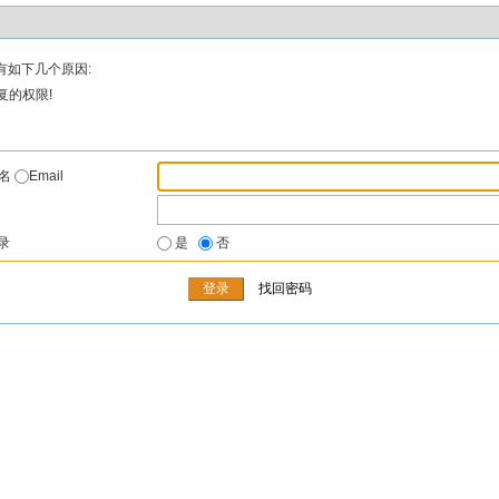
有如下几个原因:
复的权限!
户名
Email
录
是
否
找回密码