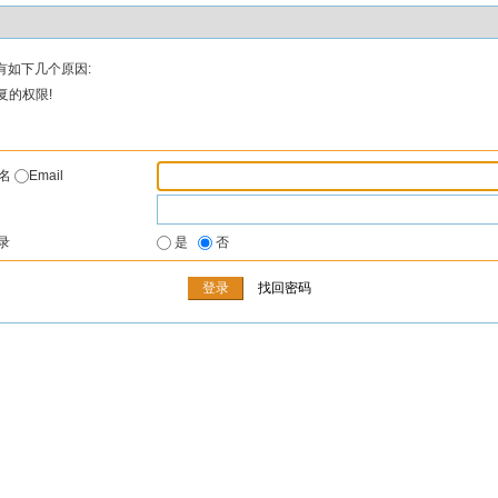
有如下几个原因:
复的权限!
户名
Email
录
是
否
找回密码