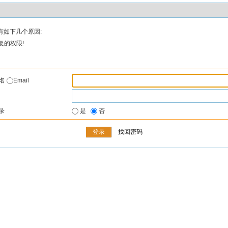
有如下几个原因:
复的权限!
户名
Email
录
是
否
找回密码