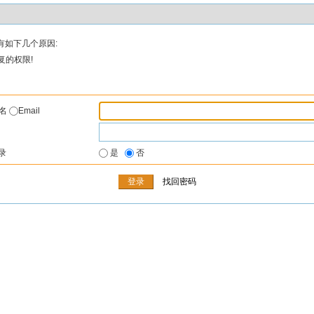
有如下几个原因:
复的权限!
户名
Email
录
是
否
找回密码