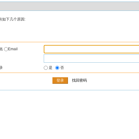
有如下几个原因:
户名
Email
录
是
否
找回密码