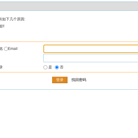
有如下几个原因:
!!
户名
Email
录
是
否
找回密码